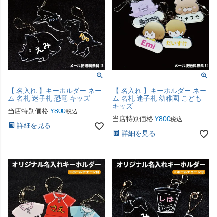
【 名入れ 】キーホルダー ネー
【 名入れ 】キーホルダー ネー
ム 名札 迷子札 恐竜 キッズ
ム 名札 迷子札 幼稚園 こども
キッズ
当店特別価格
¥
800
税込
当店特別価格
¥
800
税込
詳細を見る
詳細を見る