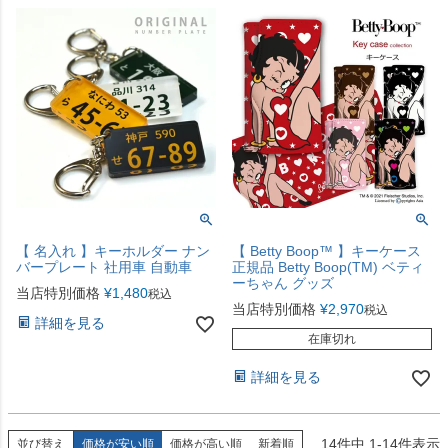
【 名入れ 】キーホルダー ナン
【 Betty Boop™ 】キーケース
バープレート 社用車 自動車
正規品 Betty Boop(TM) ベティ
ーちゃん グッズ
当店特別価格
¥
1,480
税込
当店特別価格
¥
2,970
税込
詳細を見る
在庫切れ
詳細を見る
14
件中
1
-
14
件表示
並び替え
価格が安い順
価格が高い順
新着順