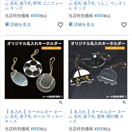
ム 名札 迷子札 野球 ユニフォー
ム 名札 迷子札 うんこ ウンチく
ム キッズ
ん キッズ
当店特別価格
¥
800
当店特別価格
¥
800
税込
税込
詳細を見る
詳細を見る
【 名入れ 】キーホルダー ネー
【 名入れ 】キーホルダー ネー
ム 名札 迷子札 ボール サッカー
ム 名札 迷子札 電車 飛行機 キ
キッズ
ッズ
当店特別価格
¥
800
当店特別価格
¥
800
税込
税込