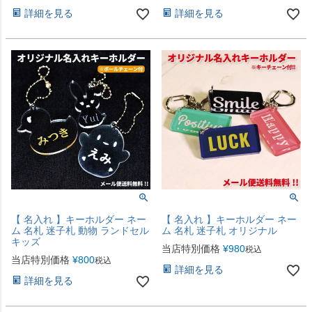
詳細を見る
詳細を見る
【 名入れ 】キーホルダー ネー
【 名入れ 】キーホルダー ネー
ム 名札 迷子札 動物 ランドセル
ム 名札 迷子札 オリジナル
キッズ
当店特別価格
¥
980
税込
当店特別価格
¥
800
税込
詳細を見る
詳細を見る