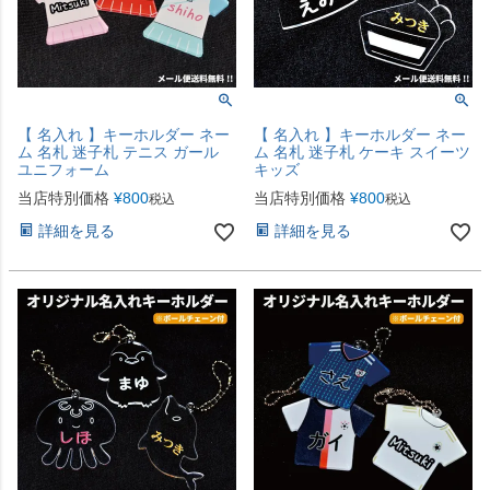
【 名入れ 】キーホルダー ネー
【 名入れ 】キーホルダー ネー
ム 名札 迷子札 テニス ガール
ム 名札 迷子札 ケーキ スイーツ
ユニフォーム
キッズ
当店特別価格
¥
800
当店特別価格
¥
800
税込
税込
詳細を見る
詳細を見る