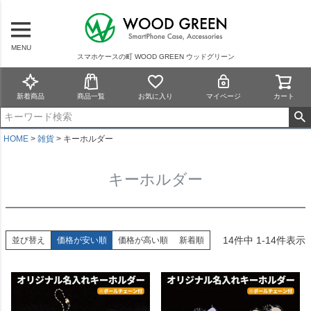
MENU
スマホケースの町 WOOD GREEN ウッドグリーン
新着商品
商品一覧
お気に入り
マイページ
カート
HOME
雑貨
キーホルダー
キーホルダー
14
件中
1
-
14
件表示
並び替え
価格が安い順
価格が高い順
新着順