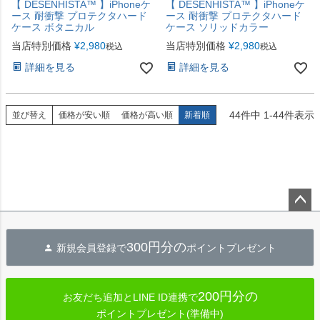
【 DESENHISTA™ 】iPhoneケ
【 DESENHISTA™ 】iPhoneケ
ース 耐衝撃 プロテクタハード
ース 耐衝撃 プロテクタハード
ケース ボタニカル
ケース ソリッドカラー
当店特別価格
¥
2,980
当店特別価格
¥
2,980
税込
税込
詳細を見る
詳細を見る
44
件中
1
-
44
件表示
並び替え
価格が安い順
価格が高い順
新着順
ペー
ジト
300円分の
新規会員登録で
ポイントプレゼント
ップ
へ
200円分の
お友だち追加とLINE ID連携で
ポイントプレゼント(準備中)