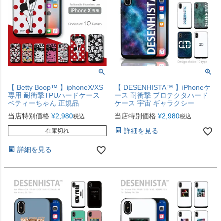
【 Betty Boop™ 】iphoneX/XS
【 DESENHISTA™ 】iPhoneケ
専用 耐衝撃TPUハードケース
ース 耐衝撃 プロテクタハード
ベティーちゃん 正規品
ケース 宇宙 ギャラクシー
当店特別価格
¥
2,980
当店特別価格
¥
2,980
税込
税込
詳細を見る
在庫切れ
詳細を見る