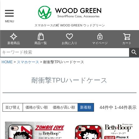
MENU
スマホケースの町 WOOD GREEN ウッドグリーン
新着商品
商品一覧
お気に入り
マイページ
カート
HOME
スマホケース
耐衝撃TPUハードケース
耐衝撃TPUハードケース
44
件中
1
-
44
件表示
並び替え
価格が安い順
価格が高い順
新着順