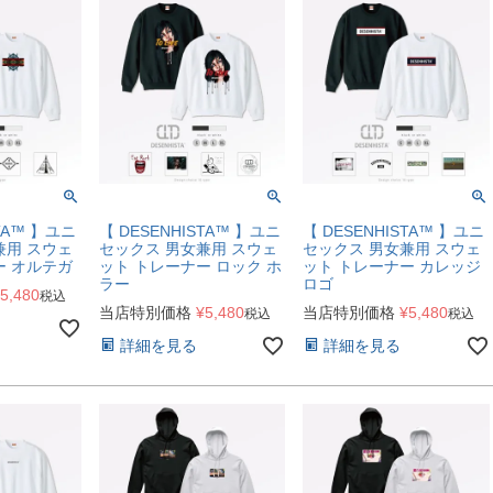
STA™ 】ユニ
【 DESENHISTA™ 】ユニ
【 DESENHISTA™ 】ユニ
兼用 スウェ
セックス 男女兼用 スウェ
セックス 男女兼用 スウェ
ー オルテガ
ット トレーナー ロック ホ
ット トレーナー カレッジ
ラー
ロゴ
5,480
税込
当店特別価格
¥
5,480
当店特別価格
¥
5,480
税込
税込
詳細を見る
詳細を見る