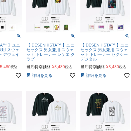
STA™ 】ユニ
【 DESENHISTA™ 】ユニ
【 DESENHISTA™ 】ユニ
兼用 スウェ
セックス 男女兼用 スウェ
セックス 男女兼用 スウェ
ー デヴェイ
ット トレーナー レゲエ ク
ット トレーナー セクシー
ラブ
デジタル
5,480
当店特別価格
¥
5,480
当店特別価格
¥
5,480
税込
税込
税込
詳細を見る
詳細を見る