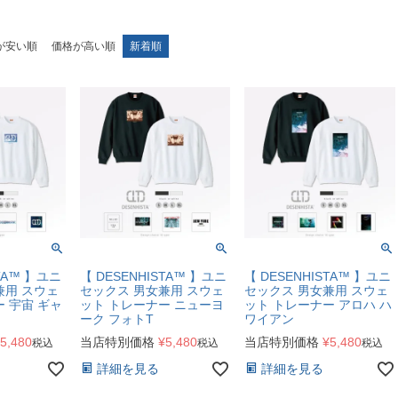
が安い順
価格が高い順
新着順
STA™ 】ユニ
【 DESENHISTA™ 】ユニ
【 DESENHISTA™ 】ユニ
兼用 スウェ
セックス 男女兼用 スウェ
セックス 男女兼用 スウェ
 宇宙 ギャ
ット トレーナー ニューヨ
ット トレーナー アロハ ハ
ーク フォトT
ワイアン
5,480
当店特別価格
¥
5,480
当店特別価格
¥
5,480
税込
税込
税込
詳細を見る
詳細を見る