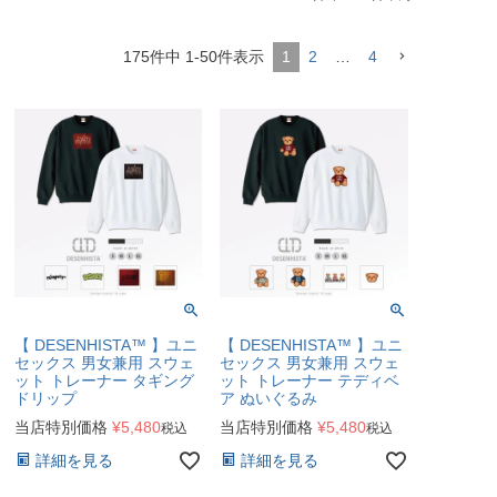
175
件中
1
-
50
件表示
1
2
…
4
【 DESENHISTA™ 】ユニ
【 DESENHISTA™ 】ユニ
セックス 男女兼用 スウェ
セックス 男女兼用 スウェ
ット トレーナー タギング
ット トレーナー テディベ
ドリップ
ア ぬいぐるみ
当店特別価格
¥
5,480
当店特別価格
¥
5,480
税込
税込
詳細を見る
詳細を見る