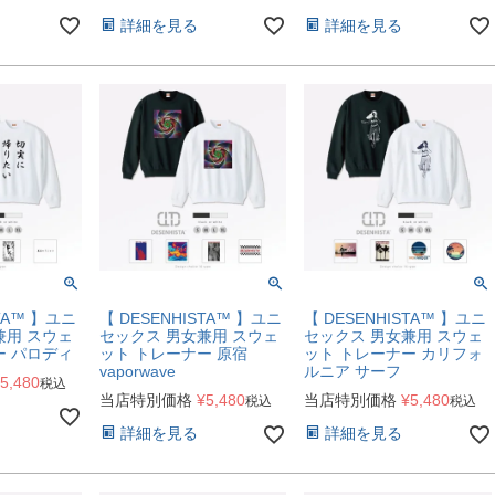
詳細を見る
詳細を見る
STA™ 】ユニ
【 DESENHISTA™ 】ユニ
【 DESENHISTA™ 】ユニ
兼用 スウェ
セックス 男女兼用 スウェ
セックス 男女兼用 スウェ
ー パロディ
ット トレーナー 原宿
ット トレーナー カリフォ
vaporwave
ルニア サーフ
5,480
税込
当店特別価格
¥
5,480
当店特別価格
¥
5,480
税込
税込
詳細を見る
詳細を見る