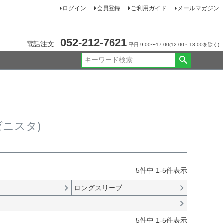
ログイン
会員登録
ご利用ガイド
メールマガジン
052-212-7621
電話注文
平日 9:00〜17:00(12:00～13:00を除く)
デゼニスタ)
5
件中
1
-
5
件表示
ロングスリーブ
5
件中
1
-
5
件表示