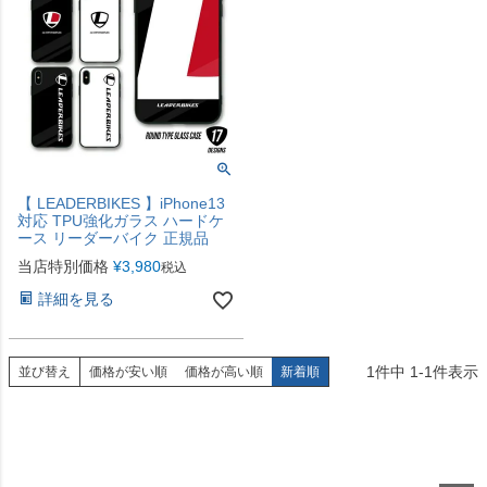
【 LEADERBIKES 】iPhone13
対応 TPU強化ガラス ハードケ
ース リーダーバイク 正規品
当店特別価格
¥
3,980
税込
詳細を見る
1
件中
1
-
1
件表示
並び替え
価格が安い順
価格が高い順
新着順