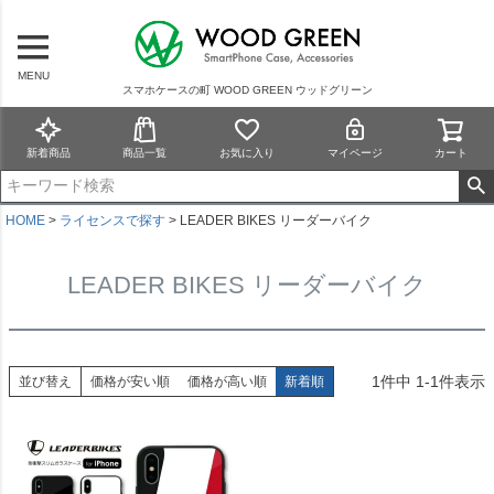
MENU
スマホケースの町 WOOD GREEN ウッドグリーン
新着商品
商品一覧
お気に入り
マイページ
カート
HOME
ライセンスで探す
LEADER BIKES リーダーバイク
LEADER BIKES リーダーバイク
1
件中
1
-
1
件表示
並び替え
価格が安い順
価格が高い順
新着順