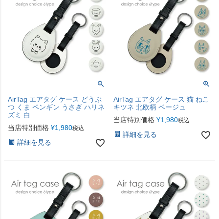
AirTag エアタグ ケース どうぶ
AirTag エアタグ ケース 猫 ねこ
つ くま ペンギン うさぎ ハリネ
キツネ 北欧柄 ベージュ
ズミ 白
当店特別価格
¥
1,980
税込
当店特別価格
¥
1,980
税込
詳細を見る
詳細を見る