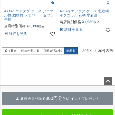
AirTag エアタグ ケース アニマ
AirTag エアタグ ケース 北欧柄
ル柄 動物柄 レオパード ゼブラ
ボタニカル 花柄 水彩画
牛柄
当店特別価格
¥
1,980
税込
当店特別価格
¥
1,980
税込
詳細を見る
詳細を見る
30
件中
1
-
30
件表示
並び替え
価格が安い順
価格が高い順
新着順
ペー
ジト
300円分の
新規会員登録で
ポイントプレゼント
ップ
へ