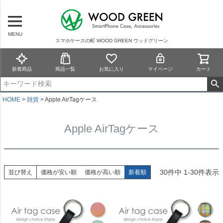
MENU
スマホケースの町 WOOD GREEN ウッドグリーン
新着商品
商品一覧
お気に入り
マイページ
カート
HOME
雑貨
Apple AirTagケース
Apple AirTagケース
30
件中
1
-
30
件表示
並び替え
価格が安い順
価格が高い順
新着順