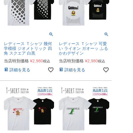
レディース Ｔシャツ 幾何
レディース Ｔシャツ 可愛
学模様 ジオメトリック 四
い ライオン ガオーッ ふる
角 スクエア 白黒
かわデザイン
当店特別価格
¥
2,980
当店特別価格
¥
2,980
税込
税込
詳細を見る
詳細を見る