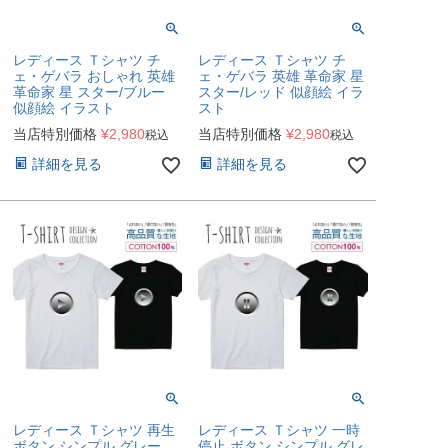
レディース Ｔシャツ チ
レディース Ｔシャツ チ
ェ・ゲバラ おしゃれ 英雄
ェ・ゲバラ 英雄 革命家 星
革命家 星 スター/ブルー
スター/レッド 似顔絵 イラ
似顔絵 イラスト
スト
当店特別価格
¥
2,980
当店特別価格
¥
2,980
税込
税込
詳細を見る
詳細を見る
レディース Ｔシャツ 再生
レディース Ｔシャツ 一時
ボタン シンプル グレー
停止 ボタン シンプル グレ