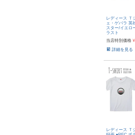
レディース Ｔ
ェ・ゲバラ 英雄
スター/イエロー
ラスト
当店特別価格
¥
詳細を見る
レディース Ｔ
録画 ●REC 