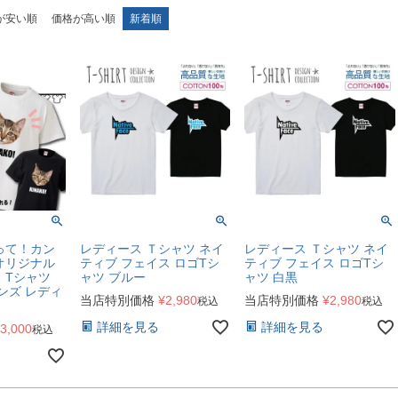
が安い順
価格が高い順
新着順
って！カン
レディース Ｔシャツ ネイ
レディース Ｔシャツ ネイ
オリジナル
ティブ フェイス ロゴTシ
ティブ フェイス ロゴTシ
 Tシャツ
ャツ ブルー
ャツ 白黒
ンズ レディ
当店特別価格
¥
2,980
当店特別価格
¥
2,980
税込
税込
詳細を見る
詳細を見る
3,000
税込