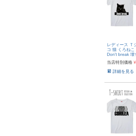
レディース Ｔ
コ 猫 くろねこ
Don't break 
当店特別価格
¥
詳細を見る