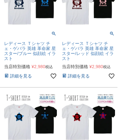
レディース Ｔシャツ チ
レディース Ｔシャツ チ
ェ・ゲバラ 英雄 革命家 星
ェ・ゲバラ 英雄 革命家 星
スター/ブルー 似顔絵 イラ
スター/レッド 似顔絵 イラ
スト
スト
当店特別価格
¥
2,980
当店特別価格
¥
2,980
税込
税込
詳細を見る
詳細を見る