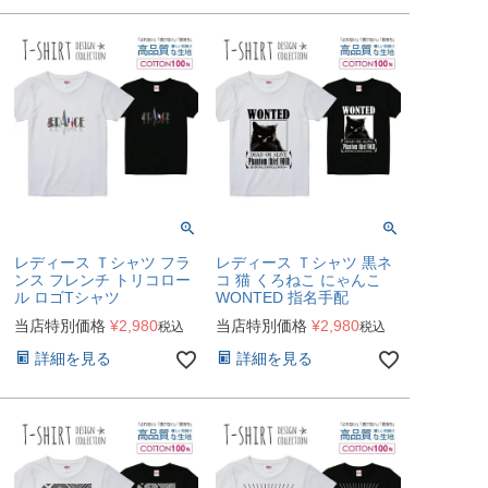
レディース Ｔシャツ フラ
レディース Ｔシャツ 黒ネ
ンス フレンチ トリコロー
コ 猫 くろねこ にゃんこ
ル ロゴTシャツ
WONTED 指名手配
当店特別価格
¥
2,980
当店特別価格
¥
2,980
税込
税込
詳細を見る
詳細を見る