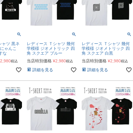
シャツ 黒ネ
レディース Ｔシャツ 幾何
レディース Ｔシャツ 幾何
 にゃんこ
学模様 ジオメトリック 四
学模様 ジオメトリック 四
壊すな
角 スクエア ブルー
角 スクエア 白黒
2,980
当店特別価格
¥
2,980
当店特別価格
¥
2,980
税込
税込
税込
詳細を見る
詳細を見る