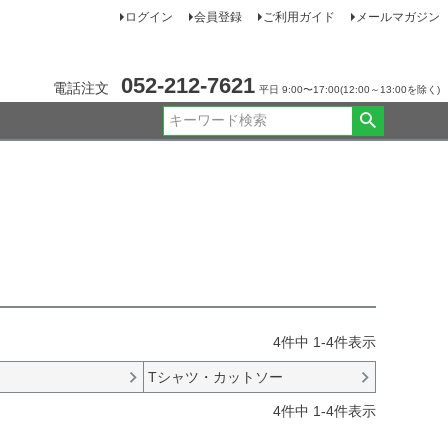
ログイン
会員登録
ご利用ガイド
メールマガジン
052-212-7621
電話注文
平日 9:00〜17:00(12:00～13:00を除く)
4
件中
1
-
4
件表示
Tシャツ・カットソー
4
件中
1
-
4
件表示