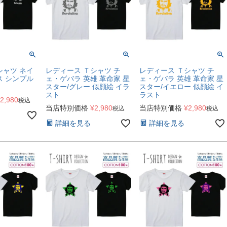
シャツ ネイ
レディース Ｔシャツ チ
レディース Ｔシャツ チ
ス シンプル
ェ・ゲバラ 英雄 革命家 星
ェ・ゲバラ 英雄 革命家 星
スター/グレー 似顔絵 イラ
スター/イエロー 似顔絵 イ
スト
ラスト
2,980
税込
当店特別価格
¥
2,980
当店特別価格
¥
2,980
税込
税込
詳細を見る
詳細を見る