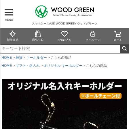
MENU
スマホケースの町 WOOD GREEN ウッドグリーン
新着商品
商品一覧
お気に入り
マイページ
カート
HOME
雑貨
キーホルダー
こちらの商品
HOME
ギフト・名入れ
オリジナル キーホルダー
こちらの商品