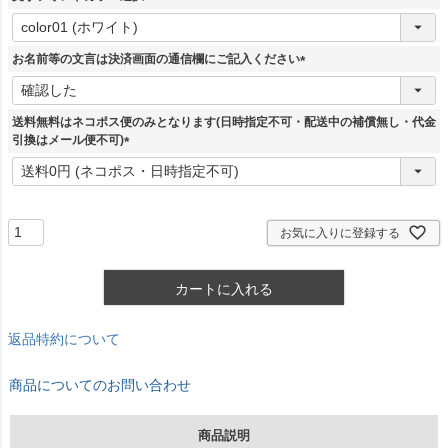
)
(
必
須
お名前等の文言は決済画面の通信欄にご記入ください
)
(
必
須
送料無料はネコポス便のみとなります(日時指定不可・配送中の補償無し・代金
)
引換はメール便不可)
(
必
須
)
お気に入りに登録する
カートに入れる
返品特約について
商品についてのお問い合わせ
商品説明