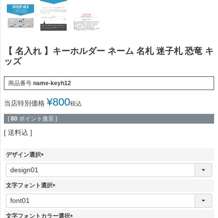
【 名入れ 】キーホルダー ネーム 名札 迷子札 恐竜 キ
ッズ
商品番号
name-keyh12
¥
800
当店特別価格
税込
[
80
ポイント進呈 ]
送料込
デザイン選択
(
必
須
文字フォント選択
)
(
必
須
文字フォントカラー選択