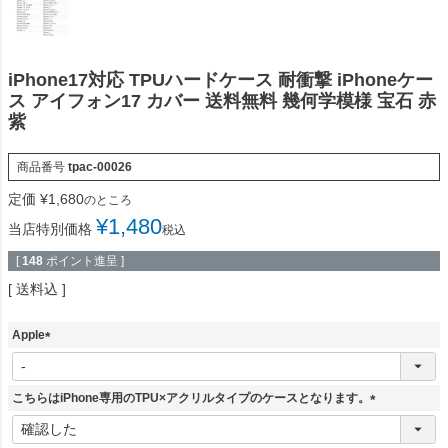
iPhone17対応 TPUハードケース 耐衝撃 iPhoneケー
ス アイフォン17 カバー 送料無料 幾何学模様 宝石 赤
紫
商品番号
tpac-00026
定価
¥
1,680
のところ
¥
1,480
当店特別価格
税込
[
148
ポイント進呈 ]
送料込
Apple
(
必
須
こちらはiPhone専用のTPU×アクリルタイプのケースとなります。
)
(
必